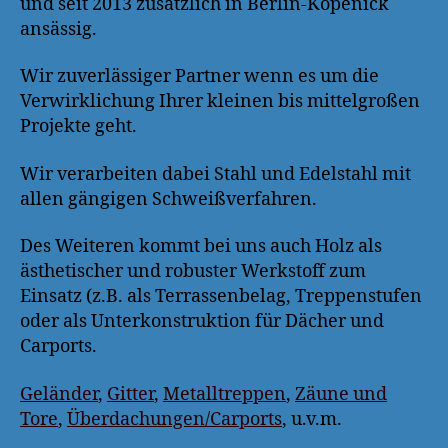
und seit 2013 zusätzlich in Berlin-Köpenick
ansässig.
Wir zuverlässiger Partner wenn es um die
Verwirklichung Ihrer kleinen bis mittelgroßen
Projekte geht.
Wir verarbeiten dabei Stahl und Edelstahl mit
allen gängigen Schweißverfahren.
Des Weiteren kommt bei uns auch Holz als
ästhetischer und robuster Werkstoff zum
Einsatz (z.B. als Terrassenbelag, Treppenstufen
oder als Unterkonstruktion für Dächer und
Carports.
Geländer
,
Gitter
,
Metalltreppen
,
Zäune und
Tore
,
Überdachungen/Carports
, u.v.m.